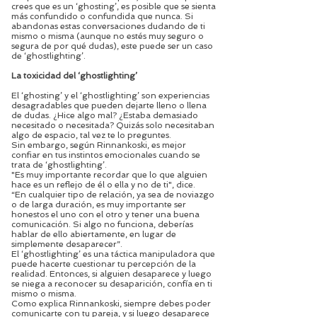
crees que es un ‘ghosting’, es posible que se sienta
más confundido o confundida que nunca. Si
abandonas estas conversaciones dudando de ti
mismo o misma (aunque no estés muy seguro o
segura de por qué dudas), este puede ser un caso
de ‘ghostlighting’.
La toxicidad del ‘ghostlighting’
El ‘ghosting’ y el ‘ghostlighting’ son experiencias
desagradables que pueden dejarte lleno o llena
de dudas. ¿Hice algo mal? ¿Estaba demasiado
necesitado o necesitada? Quizás solo necesitaban
algo de espacio, tal vez te lo preguntes.
Sin embargo, según Rinnankoski, es mejor
confiar en tus instintos emocionales cuando se
trata de ‘ghostlighting’.
"Es muy importante recordar que lo que alguien
hace es un reflejo de él o ella y no de ti", dice.
“En cualquier tipo de relación, ya sea de noviazgo
o de larga duración, es muy importante ser
honestos el uno con el otro y tener una buena
comunicación. Si algo no funciona, deberías
hablar de ello abiertamente, en lugar de
simplemente desaparecer”.
El ‘ghostlighting’ es una táctica manipuladora que
puede hacerte cuestionar tu percepción de la
realidad. Entonces, si alguien desaparece y luego
se niega a reconocer su desaparición, confía en ti
mismo o misma.
Como explica Rinnankoski, siempre debes poder
comunicarte con tu pareja, y si luego desaparece