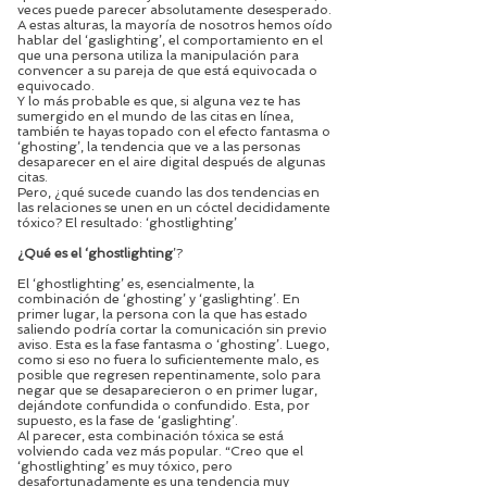
veces puede parecer absolutamente desesperado.
A estas alturas, la mayoría de nosotros hemos oído
hablar del ‘gaslighting’, el comportamiento en el
que una persona utiliza la manipulación para
convencer a su pareja de que está equivocada o
equivocado.
Y lo más probable es que, si alguna vez te has
sumergido en el mundo de las citas en línea,
también te hayas topado con el efecto fantasma o
‘ghosting’, la tendencia que ve a las personas
desaparecer en el aire digital después de algunas
citas.
Pero, ¿qué sucede cuando las dos tendencias en
las relaciones se unen en un cóctel decididamente
tóxico? El resultado: ‘ghostlighting’
¿Qué es el ‘ghostlighting
’?
El ‘ghostlighting’ es, esencialmente, la
combinación de ‘ghosting’ y ‘gaslighting’. En
primer lugar, la persona con la que has estado
saliendo podría cortar la comunicación sin previo
aviso. Esta es la fase fantasma o ‘ghosting’. Luego,
como si eso no fuera lo suficientemente malo, es
posible que regresen repentinamente, solo para
negar que se desaparecieron o en primer lugar,
dejándote confundida o confundido. Esta, por
supuesto, es la fase de ‘gaslighting’.
Al parecer, esta combinación tóxica se está
volviendo cada vez más popular. “Creo que el
‘ghostlighting’ es muy tóxico, pero
desafortunadamente es una tendencia muy