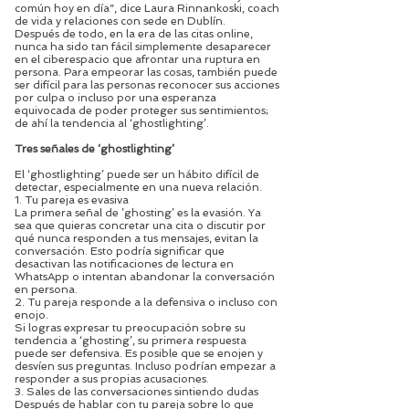
común hoy en día”, dice Laura Rinnankoski, coach
de vida y relaciones con sede en Dublín.
Después de todo, en la era de las citas online,
nunca ha sido tan fácil simplemente desaparecer
en el ciberespacio que afrontar una ruptura en
persona. Para empeorar las cosas, también puede
ser difícil para las personas reconocer sus acciones
por culpa o incluso por una esperanza
equivocada de poder proteger sus sentimientos;
de ahí la tendencia al ‘ghostlighting’.
Tres señales de ‘ghostlighting’
El ‘ghostlighting’ puede ser un hábito difícil de
detectar, especialmente en una nueva relación.
1. Tu pareja es evasiva
La primera señal de ’ghosting’ es la evasión. Ya
sea que quieras concretar una cita o discutir por
qué nunca responden a tus mensajes, evitan la
conversación. Esto podría significar que
desactivan las notificaciones de lectura en
WhatsApp o intentan abandonar la conversación
en persona.
2. Tu pareja responde a la defensiva o incluso con
enojo.
Si logras expresar tu preocupación sobre su
tendencia a ‘ghosting’, su primera respuesta
puede ser defensiva. Es posible que se enojen y
desvíen sus preguntas. Incluso podrían empezar a
responder a sus propias acusaciones.
3. Sales de las conversaciones sintiendo dudas
Después de hablar con tu pareja sobre lo que