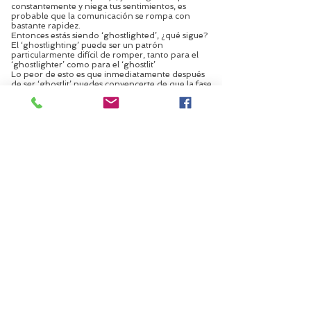
constantemente y niega tus sentimientos, es
probable que la comunicación se rompa con
bastante rapidez.
Entonces estás siendo ‘ghostlighted’, ¿qué sigue?
El ‘ghostlighting’ puede ser un patrón
particularmente difícil de romper, tanto para el
‘ghostlighter’ como para el ‘ghostlit’
Lo peor de esto es que inmediatamente después
de ser ‘ghostlit’ puedes convencerte de que la fase
de ‘ghosting’ nunca ocurrió.
Sin embargo, Rinnankoski enfatiza que es
importante ceñirse a tus instintos y cortar los lazos
en lugar de dejar que las cosas se alarguen.
"Cuando una persona desaparece,
probablemente se sienta culpable por cómo
quedaron las cosas... pero no caigas en la
trampa", advierte.
Laura was featured as the cover story
of The Enterprise World in their issue
of The Most Inspiring Business
Women to Follow. This is her third
cover story.